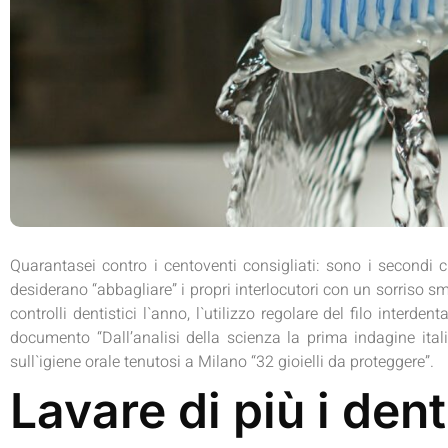
Quarantasei contro i centoventi consigliati: sono i secondi c
desiderano “abbagliare” i propri interlocutori con un sorriso sm
controlli dentistici l`anno, l`utilizzo regolare del filo inte
documento “Dall’analisi della scienza la prima indagine itali
sull`igiene orale tenutosi a Milano “32 gioielli da proteggere”.
Lavare di più i dent