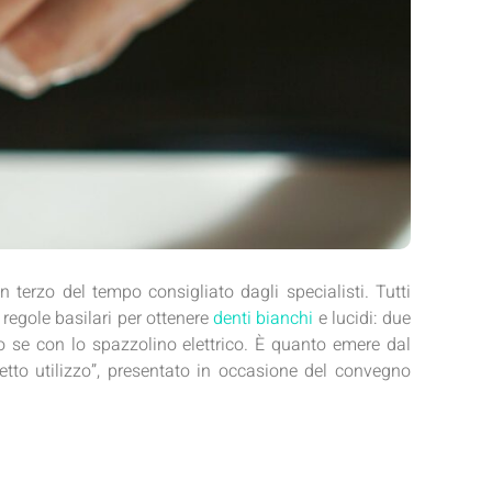
 terzo del tempo consigliato dagli specialisti. Tutti
 regole basilari per ottenere
denti bianchi
e lucidi: due
lio se con lo spazzolino elettrico. È quanto emere dal
retto utilizzo”, presentato in occasione del convegno