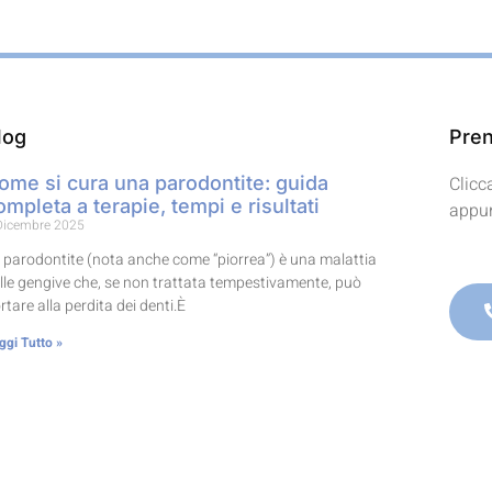
log
Pren
ome si cura una parodontite: guida
Clicc
ompleta a terapie, tempi e risultati
appun
Dicembre 2025
 parodontite (nota anche come “piorrea”) è una malattia
lle gengive che, se non trattata tempestivamente, può
rtare alla perdita dei denti.È
ggi Tutto »