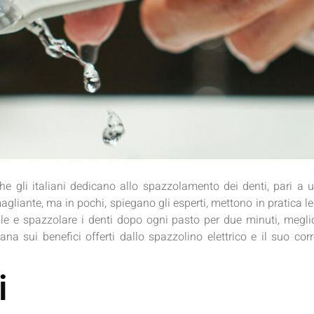
he gli italiani dedicano allo spazzolamento dei denti, pari a un
agliante, ma in pochi, spiegano gli esperti, mettono in pratica le
rdentale e spazzolare i denti dopo ogni pasto per due minuti, meg
ana sui benefici offerti dallo spazzolino elettrico e il suo cor
i