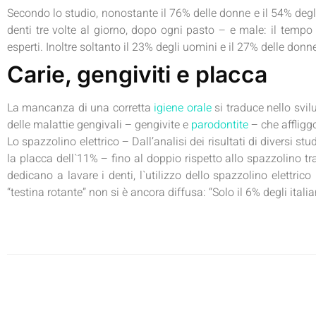
Secondo lo studio, nonostante il 76% delle donne e il 54% deg
denti tre volte al giorno, dopo ogni pasto – e male: il temp
esperti. Inoltre soltanto il 23% degli uomini e il 27% delle donn
Carie, gengiviti e placca
La mancanza di una corretta
igiene orale
si traduce nello svil
delle malattie gengivali – gengivite e
parodontite
– che affliggo
Lo spazzolino elettrico – Dall’analisi dei risultati di diversi st
la placca dell`11% – fino al doppio rispetto allo spazzolino tr
dedicano a lavare i denti, l`utilizzo dello spazzolino elettri
“testina rotante” non si è ancora diffusa: “Solo il 6% degli itali