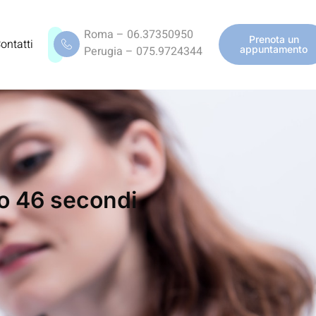
Roma – 06.37350950
Prenota un
ontatti
Perugia – 075.9724344
appuntamento
ono 46 secondi