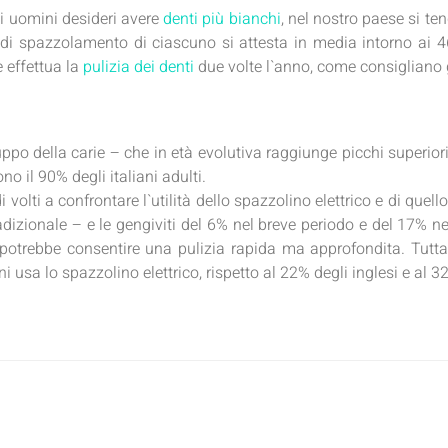
li uomini desideri avere
denti più bianchi
, nel nostro paese si ten
o di spazzolamento di ciascuno si attesta in media intorno ai 4
e effettua la
pulizia dei denti
due volte l`anno, come consigliano g
uppo della carie – che in età evolutiva raggiunge picchi superior
no il 90% degli italiani adulti.
udi volti a confrontare l`utilità dello spazzolino elettrico e di q
adizionale – e le gengiviti del 6% nel breve periodo e del 17% ne
co potrebbe consentire una pulizia rapida ma approfondita. Tuttav
ani usa lo spazzolino elettrico, rispetto al 22% degli inglesi e al 3