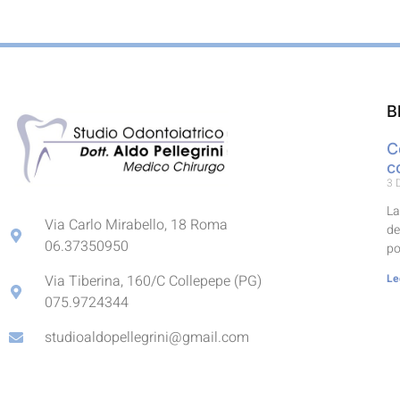
B
C
c
3 
La
Via Carlo Mirabello, 18 Roma
de
06.37350950
po
Le
Via Tiberina, 160/C Collepepe (PG)
075.9724344
studioaldopellegrini@gmail.com